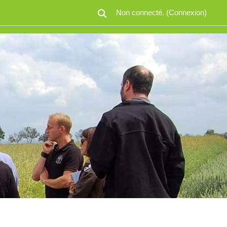
Non connecté. (
Connexion
)
Activer/désactiver la saisie de recherc